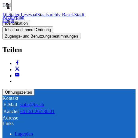
Bild
Digitaler Lesesaal
Staatsarchiv Basel-Stadt
Archivplan
Login
Identifikation
Inhalt und innere Ordnung
Zugangs- und Benutzungsbestimmungen
Teilen
Öffnungszeiten
Kontakt
E-Mail
stabs@bs.ch
Kanzlei
+41 61 267 86 01
Adresse
Links
Lageplan