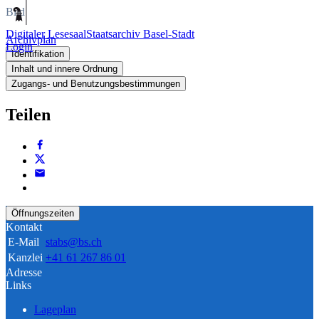
Bild
Digitaler Lesesaal
Staatsarchiv Basel-Stadt
Archivplan
Login
Identifikation
Inhalt und innere Ordnung
Zugangs- und Benutzungsbestimmungen
Teilen
Öffnungszeiten
Kontakt
E-Mail
stabs@bs.ch
Kanzlei
+41 61 267 86 01
Adresse
Links
Lageplan