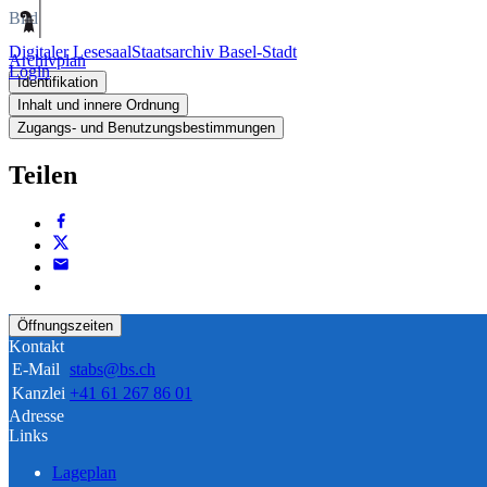
Bild
Digitaler Lesesaal
Staatsarchiv Basel-Stadt
Archivplan
Login
Identifikation
Inhalt und innere Ordnung
Zugangs- und Benutzungsbestimmungen
Teilen
Öffnungszeiten
Kontakt
E-Mail
stabs@bs.ch
Kanzlei
+41 61 267 86 01
Adresse
Links
Lageplan