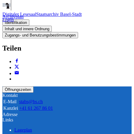
Bild
Digitaler Lesesaal
Staatsarchiv Basel-Stadt
Archivplan
Login
Identifikation
Inhalt und innere Ordnung
Zugangs- und Benutzungsbestimmungen
Teilen
Öffnungszeiten
Kontakt
E-Mail
stabs@bs.ch
Kanzlei
+41 61 267 86 01
Adresse
Links
Lageplan