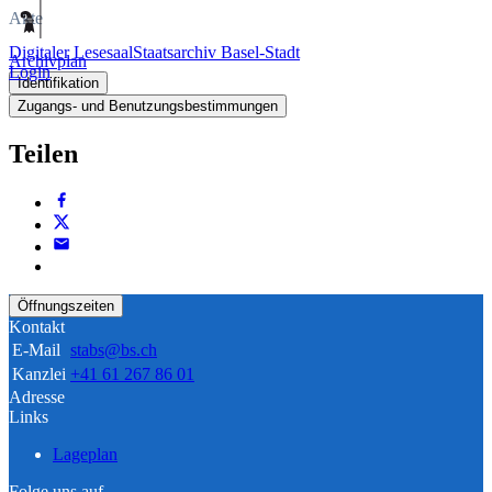
Akte
Digitaler Lesesaal
Staatsarchiv Basel-Stadt
Archivplan
Login
Identifikation
Zugangs- und Benutzungsbestimmungen
Teilen
Öffnungszeiten
Kontakt
E-Mail
stabs@bs.ch
Kanzlei
+41 61 267 86 01
Adresse
Links
Lageplan
Folge uns auf