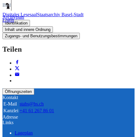
Bild
Digitaler Lesesaal
Staatsarchiv Basel-Stadt
Archivplan
Login
Identifikation
Inhalt und innere Ordnung
Zugangs- und Benutzungsbestimmungen
Teilen
Öffnungszeiten
Kontakt
E-Mail
stabs@bs.ch
Kanzlei
+41 61 267 86 01
Adresse
Links
Lageplan