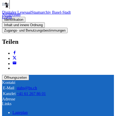
Bild
Digitaler Lesesaal
Staatsarchiv Basel-Stadt
Archivplan
Login
Identifikation
Inhalt und innere Ordnung
Zugangs- und Benutzungsbestimmungen
Teilen
Öffnungszeiten
Kontakt
E-Mail
stabs@bs.ch
Kanzlei
+41 61 267 86 01
Adresse
Links
Lageplan