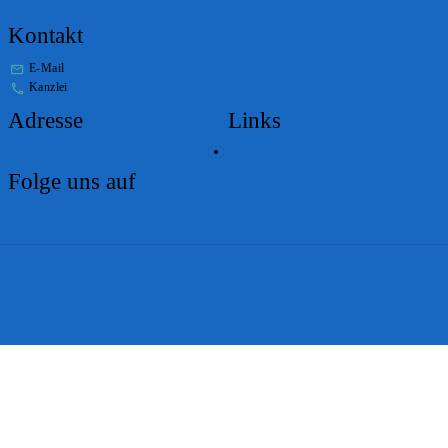
Kontakt
E-Mail
stabs@bs.ch
Kanzlei
+41 61 267 86 01
Adresse
Links
Lageplan
Folge uns auf
Impressum
Disclaimer