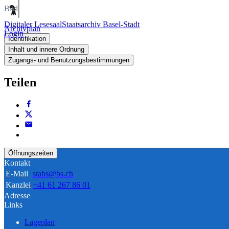
Bild
Digitaler Lesesaal
Staatsarchiv Basel-Stadt
Archivplan
Login
Identifikation
Inhalt und innere Ordnung
Zugangs- und Benutzungsbestimmungen
Teilen
Öffnungszeiten
Kontakt
E-Mail
stabs@bs.ch
Kanzlei
+41 61 267 86 01
Adresse
Links
Lageplan