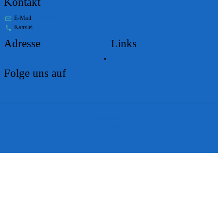
Kontakt
E-Mail
stabs@bs.ch
Kanzlei
+41 61 267 86 01
Adresse
Links
Lageplan
Folge uns auf
Impressum
Disclaimer