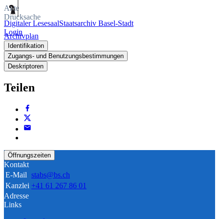
Akte
Drucksache
Digitaler Lesesaal
Staatsarchiv Basel-Stadt
Login
Archivplan
Identifikation
Zugangs- und Benutzungsbestimmungen
Deskriptoren
Teilen
Öffnungszeiten
Kontakt
E-Mail
stabs@bs.ch
Kanzlei
+41 61 267 86 01
Adresse
Links