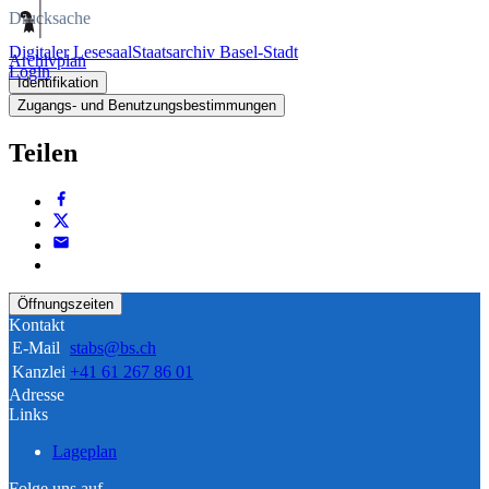
Drucksache
Digitaler Lesesaal
Staatsarchiv Basel-Stadt
Archivplan
Login
Identifikation
Zugangs- und Benutzungsbestimmungen
Teilen
Öffnungszeiten
Kontakt
E-Mail
stabs@bs.ch
Kanzlei
+41 61 267 86 01
Adresse
Links
Lageplan
Folge uns auf