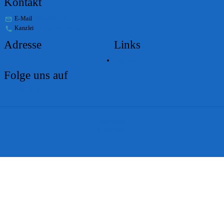
Kontakt
E-Mail
stabs@bs.ch
Kanzlei
+41 61 267 86 01
Adresse
Links
Lageplan
Folge uns auf
Impressum
Disclaimer