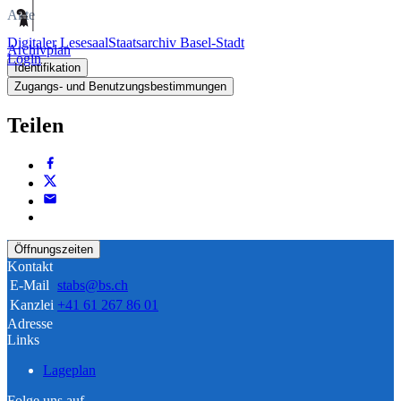
Akte
Digitaler Lesesaal
Staatsarchiv Basel-Stadt
Archivplan
Login
Identifikation
Zugangs- und Benutzungsbestimmungen
Teilen
Öffnungszeiten
Kontakt
E-Mail
stabs@bs.ch
Kanzlei
+41 61 267 86 01
Adresse
Links
Lageplan
Folge uns auf