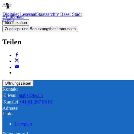
Akte
Digitaler Lesesaal
Staatsarchiv Basel-Stadt
Archivplan
Login
Identifikation
Zugangs- und Benutzungsbestimmungen
Teilen
Öffnungszeiten
Kontakt
E-Mail
stabs@bs.ch
Kanzlei
+41 61 267 86 01
Adresse
Links
Lageplan
Folge uns auf