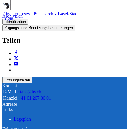
Akte
Digitaler Lesesaal
Staatsarchiv Basel-Stadt
Archivplan
Login
Identifikation
Zugangs- und Benutzungsbestimmungen
Teilen
Öffnungszeiten
Kontakt
E-Mail
stabs@bs.ch
Kanzlei
+41 61 267 86 01
Adresse
Links
Lageplan
Folge uns auf