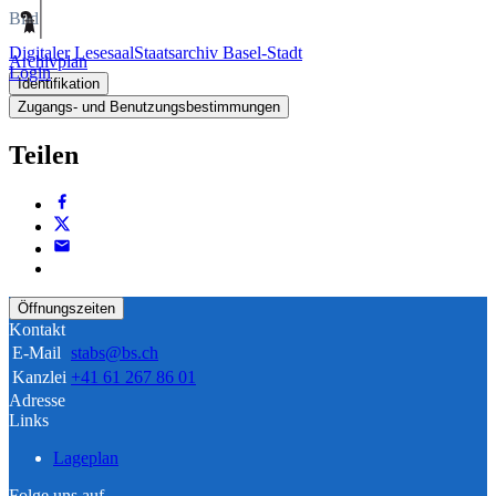
Bild
Digitaler Lesesaal
Staatsarchiv Basel-Stadt
Archivplan
Login
Identifikation
Zugangs- und Benutzungsbestimmungen
Teilen
Öffnungszeiten
Kontakt
E-Mail
stabs@bs.ch
Kanzlei
+41 61 267 86 01
Adresse
Links
Lageplan
Folge uns auf