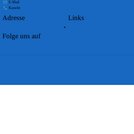
E-Mail
stabs@bs.ch
Kanzlei
+41 61 267 86 01
Adresse
Links
Lageplan
Folge uns auf
Impressum
Disclaimer