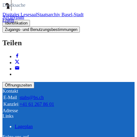
Drucksache
Digitaler Lesesaal
Staatsarchiv Basel-Stadt
Archivplan
Login
Identifikation
Zugangs- und Benutzungsbestimmungen
Teilen
Öffnungszeiten
Kontakt
E-Mail
stabs@bs.ch
Kanzlei
+41 61 267 86 01
Adresse
Links
Lageplan
Folge uns auf