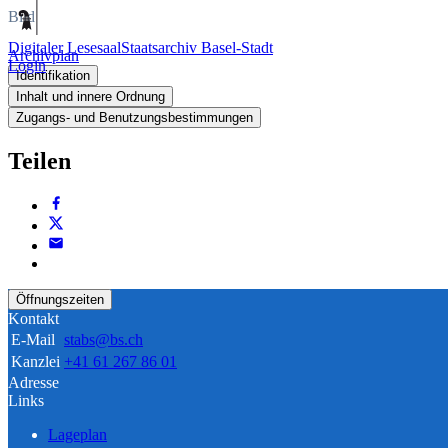
Bild
Digitaler Lesesaal
Staatsarchiv Basel-Stadt
Archivplan
Login
Identifikation
Inhalt und innere Ordnung
Zugangs- und Benutzungsbestimmungen
Teilen
Öffnungszeiten
Kontakt
E-Mail
stabs@bs.ch
Kanzlei
+41 61 267 86 01
Adresse
Links
Lageplan