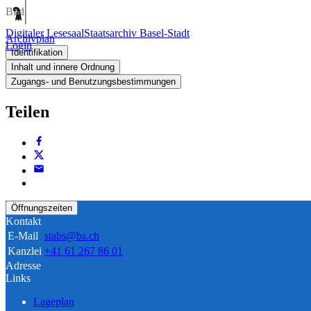
Bild
Digitaler Lesesaal
Staatsarchiv Basel-Stadt
Archivplan
Login
Identifikation
Inhalt und innere Ordnung
Zugangs- und Benutzungsbestimmungen
Teilen
Öffnungszeiten
Kontakt
E-Mail
stabs@bs.ch
Kanzlei
+41 61 267 86 01
Adresse
Links
Lageplan