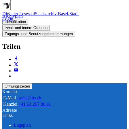
Bild
Digitaler Lesesaal
Staatsarchiv Basel-Stadt
Archivplan
Login
Identifikation
Inhalt und innere Ordnung
Zugangs- und Benutzungsbestimmungen
Teilen
Öffnungszeiten
Kontakt
E-Mail
stabs@bs.ch
Kanzlei
+41 61 267 86 01
Adresse
Links
Lageplan