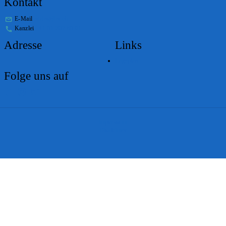
Kontakt
E-Mail
stabs@bs.ch
Kanzlei
+41 61 267 86 01
Adresse
Links
Lageplan
Folge uns auf
Impressum
Disclaimer