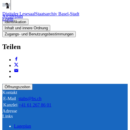
Bild
Digitaler Lesesaal
Staatsarchiv Basel-Stadt
Archivplan
Login
Identifikation
Inhalt und innere Ordnung
Zugangs- und Benutzungsbestimmungen
Teilen
Öffnungszeiten
Kontakt
E-Mail
stabs@bs.ch
Kanzlei
+41 61 267 86 01
Adresse
Links
Lageplan