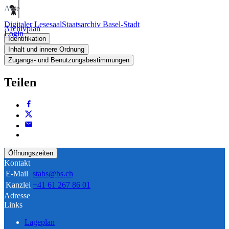
Akte
Digitaler Lesesaal
Staatsarchiv Basel-Stadt
Archivplan
Login
Identifikation
Inhalt und innere Ordnung
Zugangs- und Benutzungsbestimmungen
Teilen
Öffnungszeiten
Kontakt
E-Mail
stabs@bs.ch
Kanzlei
+41 61 267 86 01
Adresse
Links
Lageplan