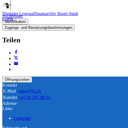
Akte
Digitaler Lesesaal
Staatsarchiv Basel-Stadt
Archivplan
Login
Identifikation
Zugangs- und Benutzungsbestimmungen
Teilen
Öffnungszeiten
Kontakt
E-Mail
stabs@bs.ch
Kanzlei
+41 61 267 86 01
Adresse
Links
Lageplan
Folge uns auf