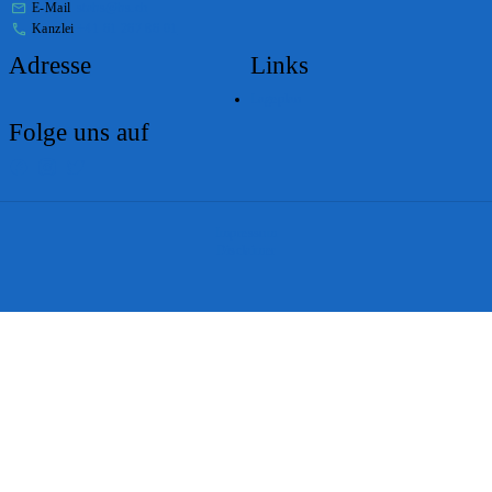
E-Mail
stabs@bs.ch
Kanzlei
+41 61 267 86 01
Adresse
Links
Lageplan
Folge uns auf
Impressum
Disclaimer