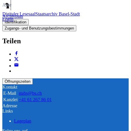
Akte
Digitaler Lesesaal
Staatsarchiv Basel-Stadt
Archivplan
Login
Identifikation
Zugangs- und Benutzungsbestimmungen
Teilen
Öffnungszeiten
Kontakt
E-Mail
stabs@bs.ch
Kanzlei
+41 61 267 86 01
Adresse
Links
Lageplan
Folge uns auf