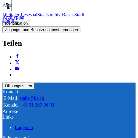
Akte
Digitaler Lesesaal
Staatsarchiv Basel-Stadt
Archivplan
Login
Identifikation
Zugangs- und Benutzungsbestimmungen
Teilen
Öffnungszeiten
Kontakt
E-Mail
stabs@bs.ch
Kanzlei
+41 61 267 86 01
Adresse
Links
Lageplan
Folge uns auf