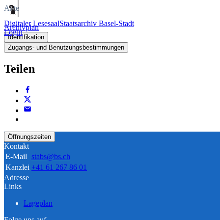
Akte
Digitaler Lesesaal
Staatsarchiv Basel-Stadt
Archivplan
Login
Identifikation
Zugangs- und Benutzungsbestimmungen
Teilen
Öffnungszeiten
Kontakt
E-Mail
stabs@bs.ch
Kanzlei
+41 61 267 86 01
Adresse
Links
Lageplan
Folge uns auf