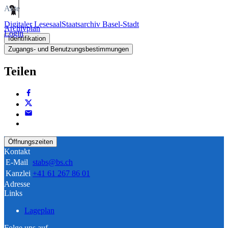
Akte
Digitaler Lesesaal
Staatsarchiv Basel-Stadt
Archivplan
Login
Identifikation
Zugangs- und Benutzungsbestimmungen
Teilen
Öffnungszeiten
Kontakt
E-Mail
stabs@bs.ch
Kanzlei
+41 61 267 86 01
Adresse
Links
Lageplan
Folge uns auf