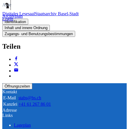
Akte
Digitaler Lesesaal
Staatsarchiv Basel-Stadt
Archivplan
Login
Identifikation
Inhalt und innere Ordnung
Zugangs- und Benutzungsbestimmungen
Teilen
Öffnungszeiten
Kontakt
E-Mail
stabs@bs.ch
Kanzlei
+41 61 267 86 01
Adresse
Links
Lageplan