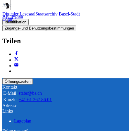
Akte
Digitaler Lesesaal
Staatsarchiv Basel-Stadt
Archivplan
Login
Identifikation
Zugangs- und Benutzungsbestimmungen
Teilen
Öffnungszeiten
Kontakt
E-Mail
stabs@bs.ch
Kanzlei
+41 61 267 86 01
Adresse
Links
Lageplan
Folge uns auf