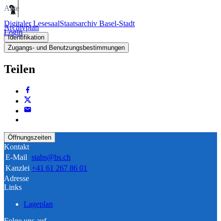
Akte
Digitaler Lesesaal
Staatsarchiv Basel-Stadt
Archivplan
Login
Identifikation
Zugangs- und Benutzungsbestimmungen
Teilen
Öffnungszeiten
Kontakt
E-Mail
stabs@bs.ch
Kanzlei
+41 61 267 86 01
Adresse
Links
Lageplan
Folge uns auf