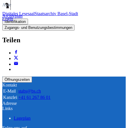
Akte
Digitaler Lesesaal
Staatsarchiv Basel-Stadt
Archivplan
Login
Identifikation
Zugangs- und Benutzungsbestimmungen
Teilen
Öffnungszeiten
Kontakt
E-Mail
stabs@bs.ch
Kanzlei
+41 61 267 86 01
Adresse
Links
Lageplan
Folge uns auf