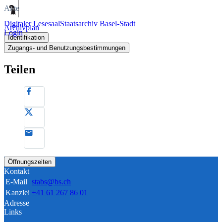
Akte
Digitaler Lesesaal
Staatsarchiv Basel-Stadt
Archivplan
Login
Identifikation
Zugangs- und Benutzungsbestimmungen
Teilen
Öffnungszeiten
Kontakt
E-Mail
stabs@bs.ch
Kanzlei
+41 61 267 86 01
Adresse
Links