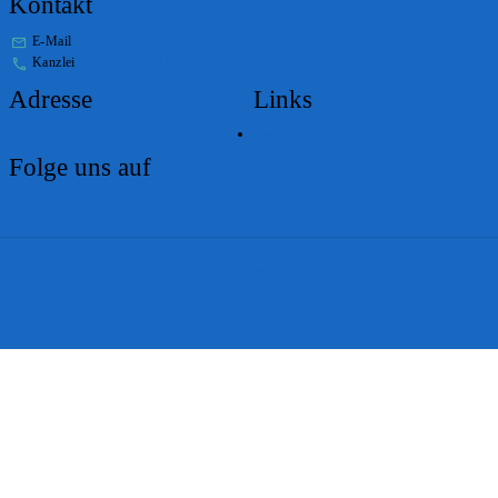
Kontakt
E-Mail
stabs@bs.ch
Kanzlei
+41 61 267 86 01
Adresse
Links
Lageplan
Folge uns auf
Impressum
Disclaimer