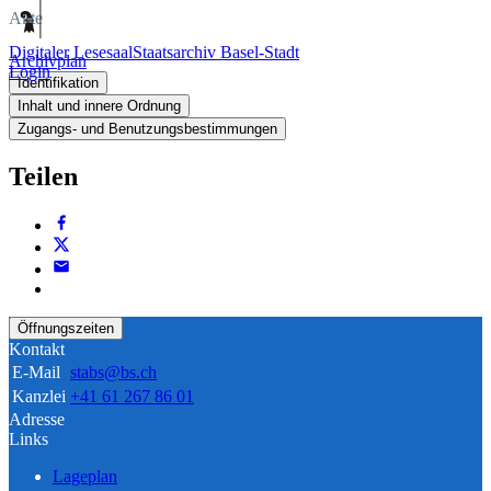
Akte
Digitaler Lesesaal
Staatsarchiv Basel-Stadt
Archivplan
Login
Identifikation
Inhalt und innere Ordnung
Zugangs- und Benutzungsbestimmungen
Teilen
Öffnungszeiten
Kontakt
E-Mail
stabs@bs.ch
Kanzlei
+41 61 267 86 01
Adresse
Links
Lageplan