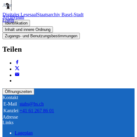
Akte
Digitaler Lesesaal
Staatsarchiv Basel-Stadt
Archivplan
Login
Identifikation
Inhalt und innere Ordnung
Zugangs- und Benutzungsbestimmungen
Teilen
Öffnungszeiten
Kontakt
E-Mail
stabs@bs.ch
Kanzlei
+41 61 267 86 01
Adresse
Links
Lageplan