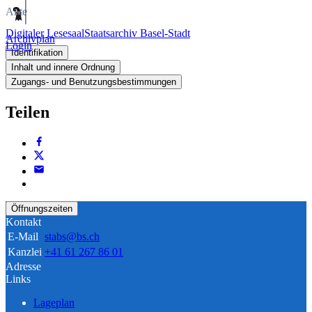
Akte
Digitaler Lesesaal
Staatsarchiv Basel-Stadt
Archivplan
Login
Identifikation
Inhalt und innere Ordnung
Zugangs- und Benutzungsbestimmungen
Teilen
Öffnungszeiten
Kontakt
E-Mail
stabs@bs.ch
Kanzlei
+41 61 267 86 01
Adresse
Links
Lageplan