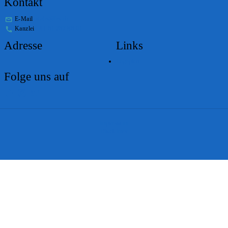
Kontakt
E-Mail
stabs@bs.ch
Kanzlei
+41 61 267 86 01
Adresse
Links
Lageplan
Folge uns auf
Impressum
Disclaimer