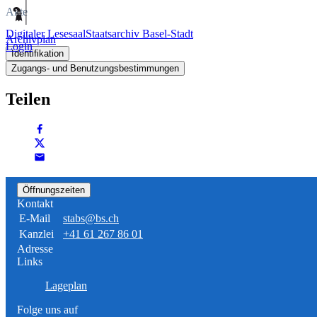
Akte
Digitaler Lesesaal
Staatsarchiv Basel-Stadt
Archivplan
Login
Identifikation
Zugangs- und Benutzungsbestimmungen
Teilen
Öffnungszeiten
Kontakt
E-Mail
stabs@bs.ch
Kanzlei
+41 61 267 86 01
Adresse
Links
Lageplan
Folge uns auf