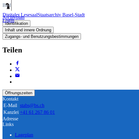
Bild
Digitaler Lesesaal
Staatsarchiv Basel-Stadt
Archivplan
Login
Identifikation
Inhalt und innere Ordnung
Zugangs- und Benutzungsbestimmungen
Teilen
Öffnungszeiten
Kontakt
E-Mail
stabs@bs.ch
Kanzlei
+41 61 267 86 01
Adresse
Links
Lageplan