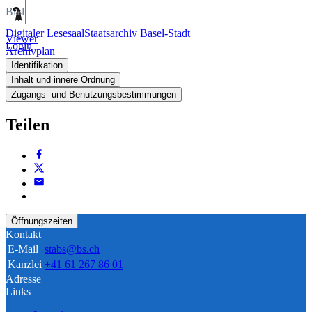
Bild
Digitaler Lesesaal
Staatsarchiv Basel-Stadt
Viewer
Login
Archivplan
Identifikation
Inhalt und innere Ordnung
Zugangs- und Benutzungsbestimmungen
Teilen
Öffnungszeiten
Kontakt
E-Mail
stabs@bs.ch
Kanzlei
+41 61 267 86 01
Adresse
Links