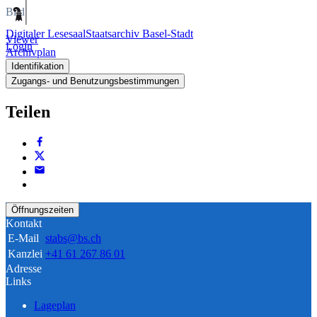
Bild
Digitaler Lesesaal
Staatsarchiv Basel-Stadt
Viewer
Login
Archivplan
Identifikation
Zugangs- und Benutzungsbestimmungen
Teilen
Öffnungszeiten
Kontakt
E-Mail
stabs@bs.ch
Kanzlei
+41 61 267 86 01
Adresse
Links
Lageplan