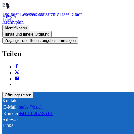
Bild
Digitaler Lesesaal
Staatsarchiv Basel-Stadt
Viewer
Login
Archivplan
Identifikation
Inhalt und innere Ordnung
Zugangs- und Benutzungsbestimmungen
Teilen
Öffnungszeiten
Kontakt
E-Mail
stabs@bs.ch
Kanzlei
+41 61 267 86 01
Adresse
Links