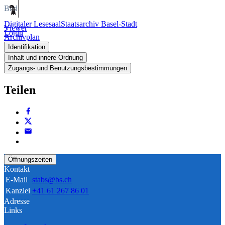
Bild
Digitaler Lesesaal
Staatsarchiv Basel-Stadt
Viewer
Login
Archivplan
Identifikation
Inhalt und innere Ordnung
Zugangs- und Benutzungsbestimmungen
Teilen
Öffnungszeiten
Kontakt
E-Mail
stabs@bs.ch
Kanzlei
+41 61 267 86 01
Adresse
Links