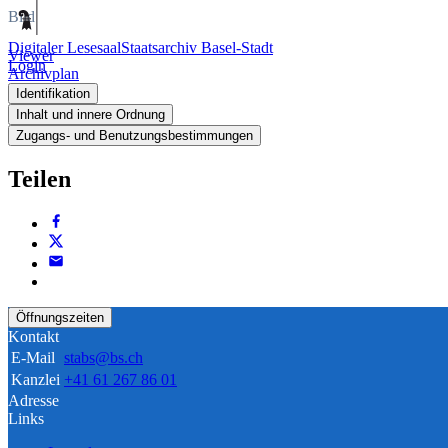
Bild
Digitaler Lesesaal
Staatsarchiv Basel-Stadt
Viewer
Login
Archivplan
Identifikation
Inhalt und innere Ordnung
Zugangs- und Benutzungsbestimmungen
Teilen
Öffnungszeiten
Kontakt
E-Mail
stabs@bs.ch
Kanzlei
+41 61 267 86 01
Adresse
Links