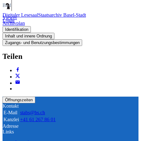
Bild
Digitaler Lesesaal
Staatsarchiv Basel-Stadt
Viewer
Login
Archivplan
Identifikation
Inhalt und innere Ordnung
Zugangs- und Benutzungsbestimmungen
Teilen
Öffnungszeiten
Kontakt
E-Mail
stabs@bs.ch
Kanzlei
+41 61 267 86 01
Adresse
Links