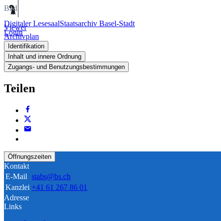
Bild
Digitaler Lesesaal
Staatsarchiv Basel-Stadt
Viewer
Login
Archivplan
Identifikation
Inhalt und innere Ordnung
Zugangs- und Benutzungsbestimmungen
Teilen
Öffnungszeiten
Kontakt
E-Mail
stabs@bs.ch
Kanzlei
+41 61 267 86 01
Adresse
Links